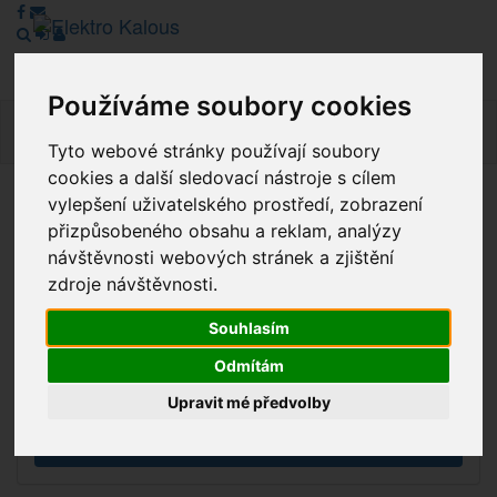
Používáme soubory cookies
Navig
Tyto webové stránky používají soubory
cookies a další sledovací nástroje s cílem
vylepšení uživatelského prostředí, zobrazení
Vážení zákazníci, v tuto chvíli je Náš internetový obchod v
přizpůsobeného obsahu a reklam, analýzy
režimu Katalogu. Objednávky on-line nyní nelze vyřídit.
návštěvnosti webových stránek a zjištění
Děkujeme za pochopení.
zdroje návštěvnosti.
Souhlasím
Výprodej
Odmítám
Novinky
Upravit mé předvolby
Akce