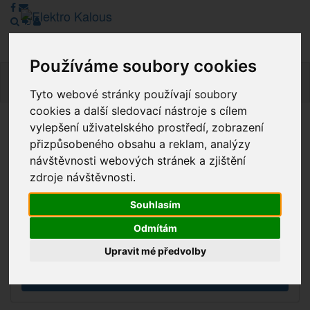
Používáme soubory cookies
Navig
Tyto webové stránky používají soubory
cookies a další sledovací nástroje s cílem
vylepšení uživatelského prostředí, zobrazení
Vážení zákazníci, v tuto chvíli je Náš internetový obchod v
přizpůsobeného obsahu a reklam, analýzy
režimu Katalogu. Objednávky on-line nyní nelze vyřídit.
návštěvnosti webových stránek a zjištění
Děkujeme za pochopení.
zdroje návštěvnosti.
Souhlasím
Výprodej
Odmítám
Novinky
Upravit mé předvolby
Akce