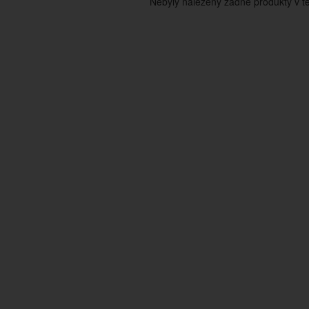
Nebyly nalezeny žádné produkty v tét