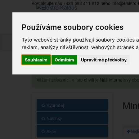
Kontaktujte nás +420 583 411 912 nebo info@elektro-
Používáme soubory cookies
Tyto webové stránky používají soubory cookies a 
reklam, analýzy návštěvnosti webových stránek a z
Souhlasím
Odmítám
Upravit mé předvolby
Vážení zákazníci, v tuto chvíli je Náš internetový 
Min
Výprodej
Novinky
Akce
Nejl