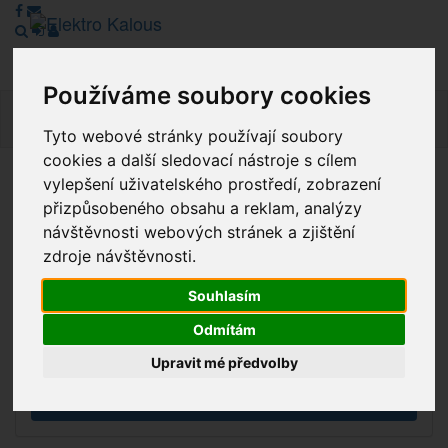
Používáme soubory cookies
Navig
Tyto webové stránky používají soubory
cookies a další sledovací nástroje s cílem
vylepšení uživatelského prostředí, zobrazení
Vážení zákazníci, v tuto chvíli je Náš internetový obchod v
přizpůsobeného obsahu a reklam, analýzy
režimu Katalogu. Objednávky on-line nyní nelze vyřídit.
návštěvnosti webových stránek a zjištění
Děkujeme za pochopení.
zdroje návštěvnosti.
Souhlasím
Výprodej
Odmítám
Novinky
Upravit mé předvolby
Akce