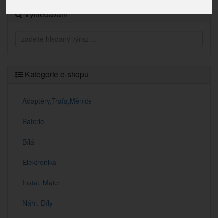
Vyhledávání
Kategorie e-shopu
Adaptéry,Trafa,Měniče
Baterie
Bílá
Elektronika
Instal. Mater
Náhr. Díly