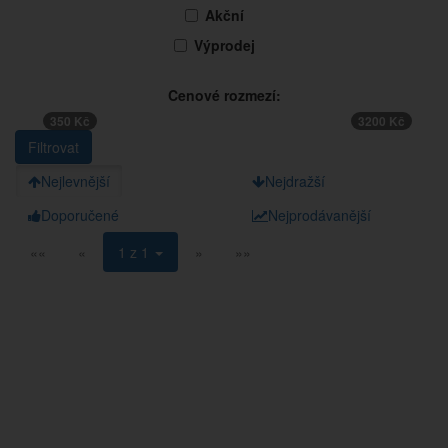
Akční
Výprodej
Cenové rozmezí:
350 Kč
3200 Kč
Nejlevnější
Nejdražší
Doporučené
Nejprodávanější
««
«
1 z 1
»
»»