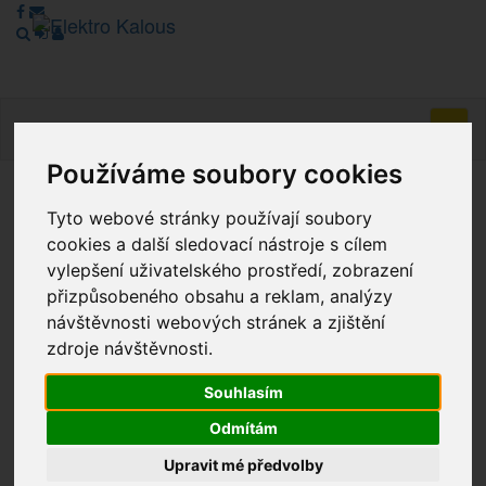
Navig
Používáme soubory cookies
Vážení zákazníci, v tuto chvíli je Náš internetový obchod v
Tyto webové stránky používají soubory
režimu Katalogu. Objednávky on-line nyní nelze vyřídit.
cookies a další sledovací nástroje s cílem
Děkujeme za pochopení.
vylepšení uživatelského prostředí, zobrazení
přizpůsobeného obsahu a reklam, analýzy
návštěvnosti webových stránek a zjištění
Výprodej
zdroje návštěvnosti.
Novinky
Souhlasím
Odmítám
Akce
Upravit mé předvolby