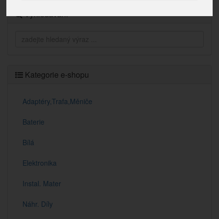
Vyhledávání
Kategorie e-shopu
Adaptéry,Trafa,Měniče
Baterie
Bílá
Elektronika
Instal. Mater
Náhr. Díly