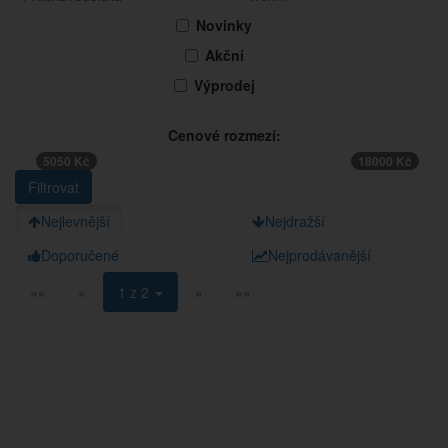
Novinky
Akční
Výprodej
Cenové rozmezí:
5050 Kč
18000 Kč
Nejlevnější
Nejdražší
Doporučené
Nejprodávanější
««
«
1 z 2
»
»»