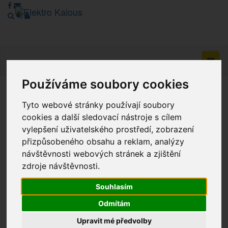
Navig
Používáme soubory cookies
Vážení zákazníci, v tuto chvíli je Náš internetový obchod v
Tyto webové stránky používají soubory
režimu Katalogu. Objednávky on-line nyní nelze vyřídit.
cookies a další sledovací nástroje s cílem
Děkujeme za pochopení.
vylepšení uživatelského prostředí, zobrazení
přizpůsobeného obsahu a reklam, analýzy
návštěvnosti webových stránek a zjištění
Výprodej
zdroje návštěvnosti.
Novinky
Souhlasím
Akce
Odmítám
Upravit mé předvolby