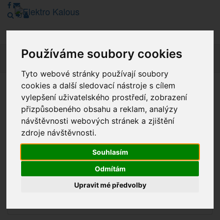
Používáme soubory cookies
Navig
Tyto webové stránky používají soubory
cookies a další sledovací nástroje s cílem
Vážení zákazníci, v tuto chvíli je Náš internetový obchod v
vylepšení uživatelského prostředí, zobrazení
režimu Katalogu. Objednávky on-line nyní nelze vyřídit.
přizpůsobeného obsahu a reklam, analýzy
Děkujeme za pochopení.
návštěvnosti webových stránek a zjištění
zdroje návštěvnosti.
Souhlasím
Výprodej
Odmítám
Novinky
Upravit mé předvolby
Akce