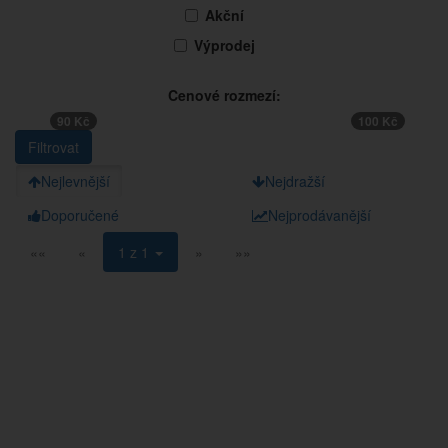
Akční
Výprodej
Cenové rozmezí:
90 Kč
100 Kč
Nejlevnější
Nejdražší
Doporučené
Nejprodávanější
««
«
1 z 1
»
»»