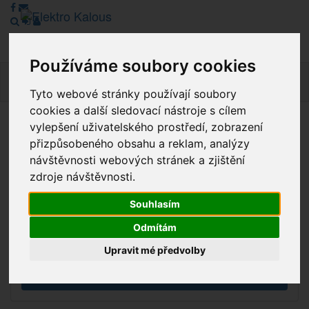
Používáme soubory cookies
Navig
Tyto webové stránky používají soubory
cookies a další sledovací nástroje s cílem
vylepšení uživatelského prostředí, zobrazení
Vážení zákazníci, v tuto chvíli je Náš internetový obchod v
přizpůsobeného obsahu a reklam, analýzy
režimu Katalogu. Objednávky on-line nyní nelze vyřídit.
návštěvnosti webových stránek a zjištění
Děkujeme za pochopení.
zdroje návštěvnosti.
Souhlasím
Výprodej
Odmítám
Novinky
Upravit mé předvolby
Akce