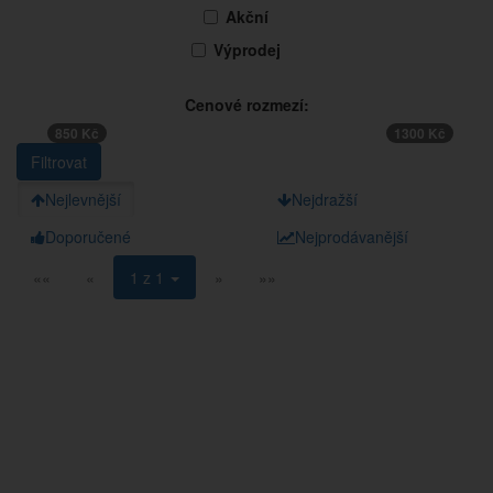
Akční
Výprodej
Cenové rozmezí:
850 Kč
1300 Kč
Nejlevnější
Nejdražší
Doporučené
Nejprodávanější
««
«
1 z 1
»
»»