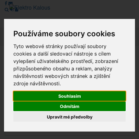
Používáme soubory cookies
Navig
Tyto webové stránky používají soubory
cookies a další sledovací nástroje s cílem
Vážení zákazníci, v tuto chvíli je Náš internetový obchod v
vylepšení uživatelského prostředí, zobrazení
režimu Katalogu. Objednávky on-line nyní nelze vyřídit.
přizpůsobeného obsahu a reklam, analýzy
Děkujeme za pochopení.
návštěvnosti webových stránek a zjištění
zdroje návštěvnosti.
Souhlasím
Výprodej
Odmítám
Novinky
Upravit mé předvolby
Akce