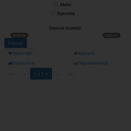
Akční
Výprodej
Cenové rozmezí:
5000 Kč
5000 Kč
Nejlevnější
Nejdražší
Doporučené
Nejprodávanější
««
«
1 z 1
»
»»