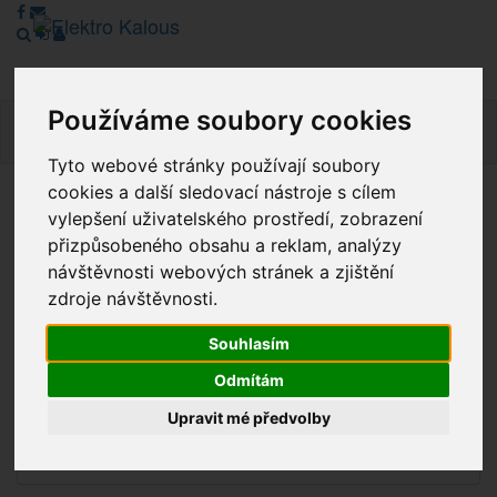
Používáme soubory cookies
Navig
Tyto webové stránky používají soubory
cookies a další sledovací nástroje s cílem
Vážení zákazníci, v tuto chvíli je Náš internetový obchod v
vylepšení uživatelského prostředí, zobrazení
režimu Katalogu. Objednávky on-line nyní nelze vyřídit.
přizpůsobeného obsahu a reklam, analýzy
Děkujeme za pochopení.
návštěvnosti webových stránek a zjištění
zdroje návštěvnosti.
Souhlasím
Výprodej
Odmítám
Novinky
Upravit mé předvolby
Akce