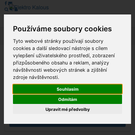
Používáme soubory cookies
Navig
Tyto webové stránky používají soubory
cookies a další sledovací nástroje s cílem
vylepšení uživatelského prostředí, zobrazení
Vážení zákazníci, v tuto chvíli je Náš internetový obchod v
přizpůsobeného obsahu a reklam, analýzy
režimu Katalogu. Objednávky on-line nyní nelze vyřídit.
návštěvnosti webových stránek a zjištění
Děkujeme za pochopení.
zdroje návštěvnosti.
Souhlasím
Výprodej
Odmítám
Novinky
Upravit mé předvolby
Akce