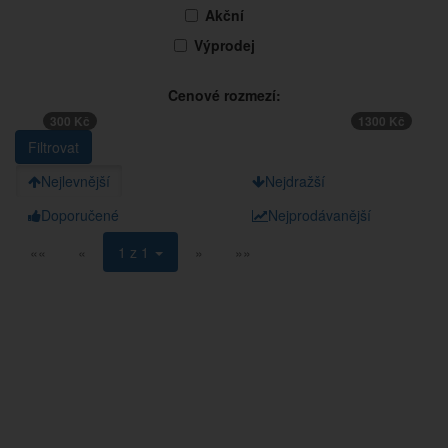
Akční
Výprodej
Cenové rozmezí:
300 Kč
1300 Kč
Nejlevnější
Nejdražší
Doporučené
Nejprodávanější
««
«
1 z 1
»
»»