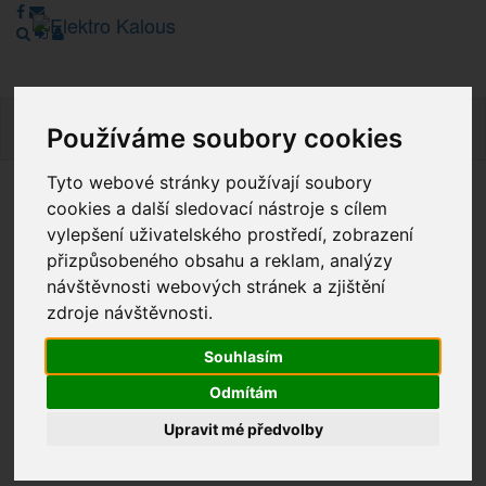
Navig
Používáme soubory cookies
Tyto webové stránky používají soubory
cookies a další sledovací nástroje s cílem
Vážení zákazníci, v tuto chvíli je Náš internetový obchod v
režimu Katalogu. Objednávky on-line nyní nelze vyřídit.
vylepšení uživatelského prostředí, zobrazení
Děkujeme za pochopení.
přizpůsobeného obsahu a reklam, analýzy
návštěvnosti webových stránek a zjištění
zdroje návštěvnosti.
Výprodej
Souhlasím
Novinky
Odmítám
Upravit mé předvolby
Akce