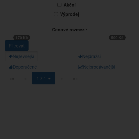
Akční
Výprodej
Cenové rozmezí:
170 Kč
500 Kč
Nejlevnější
Nejdražší
Doporučené
Nejprodávanější
««
«
1 z 1
»
»»