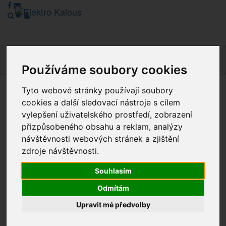
Navig
Používáme soubory cookies
Tyto webové stránky používají soubory
Vážení zákazníci, v tuto chvíli je Náš internetový obchod v
cookies a další sledovací nástroje s cílem
režimu Katalogu. Objednávky on-line nyní nelze vyřídit.
vylepšení uživatelského prostředí, zobrazení
Děkujeme za pochopení.
přizpůsobeného obsahu a reklam, analýzy
návštěvnosti webových stránek a zjištění
zdroje návštěvnosti.
Výprodej
Souhlasím
Novinky
Odmítám
Akce
Upravit mé předvolby