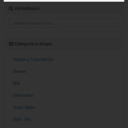
Vyhledávání
Kategorie e-shopu
Adaptéry,Trafa,Měniče
Baterie
Bílá
Elektronika
Instal. Mater
Náhr. Díly