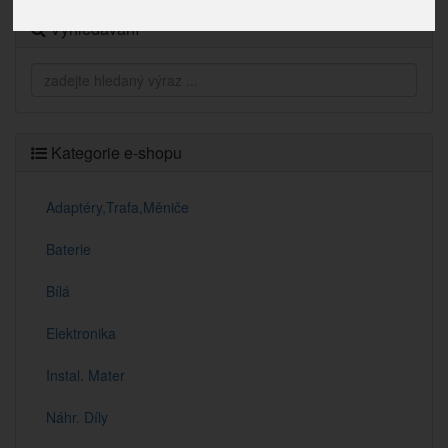
Vyhledávání
Kategorie e-shopu
Adaptéry,Trafa,Měniče
Baterie
Bílá
Elektronika
Instal. Mater
Náhr. Díly