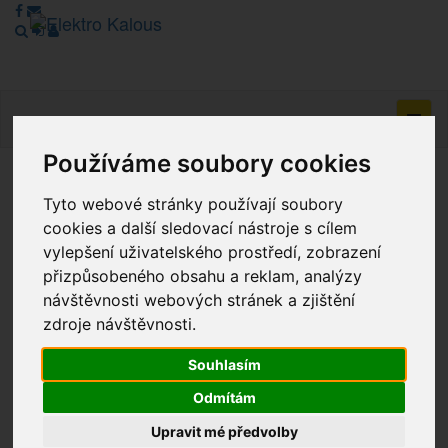
Navig
Používáme soubory cookies
Vážení zákazníci, v tuto chvíli je Náš internetový obchod v
Tyto webové stránky používají soubory
režimu Katalogu. Objednávky on-line nyní nelze vyřídit.
cookies a další sledovací nástroje s cílem
Děkujeme za pochopení.
vylepšení uživatelského prostředí, zobrazení
přizpůsobeného obsahu a reklam, analýzy
návštěvnosti webových stránek a zjištění
Výprodej
zdroje návštěvnosti.
Novinky
Souhlasím
Odmítám
Akce
Upravit mé předvolby