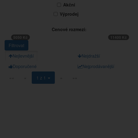
Akční
Výprodej
Cenové rozmezí:
5050 Kč
11400 Kč
Nejlevnější
Nejdražší
Doporučené
Nejprodávanější
««
«
1 z 1
»
»»