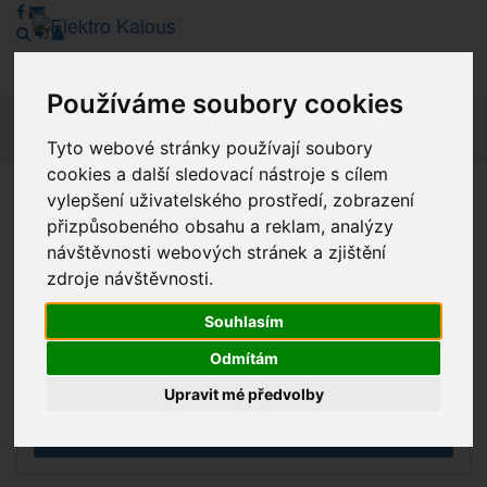
Používáme soubory cookies
Navig
Tyto webové stránky používají soubory
cookies a další sledovací nástroje s cílem
vylepšení uživatelského prostředí, zobrazení
Vážení zákazníci, v tuto chvíli je Náš internetový obchod v
přizpůsobeného obsahu a reklam, analýzy
režimu Katalogu. Objednávky on-line nyní nelze vyřídit.
návštěvnosti webových stránek a zjištění
Děkujeme za pochopení.
zdroje návštěvnosti.
Souhlasím
Výprodej
Odmítám
Novinky
Upravit mé předvolby
Akce