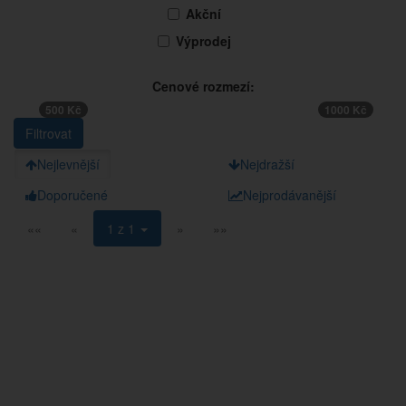
Akční
Výprodej
Cenové rozmezí:
500 Kč
1000 Kč
Nejlevnější
Nejdražší
Doporučené
Nejprodávanější
««
«
1 z 1
»
»»