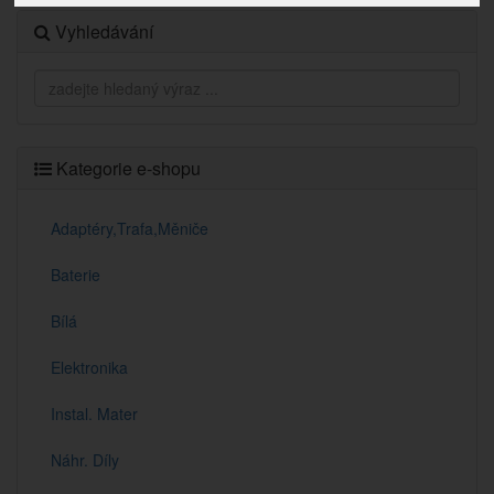
Vyhledávání
Kategorie e-shopu
Adaptéry,Trafa,Měniče
Baterie
Bílá
Elektronika
Instal. Mater
Náhr. Díly