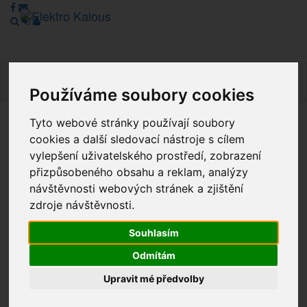
Navig
Používáme soubory cookies
Tyto webové stránky používají soubory
Vážení zákazníci, v tuto chvíli je Náš internetový obchod v
cookies a další sledovací nástroje s cílem
režimu Katalogu. Objednávky on-line nyní nelze vyřídit.
vylepšení uživatelského prostředí, zobrazení
Děkujeme za pochopení.
přizpůsobeného obsahu a reklam, analýzy
návštěvnosti webových stránek a zjištění
zdroje návštěvnosti.
Výprodej
Souhlasím
Novinky
Odmítám
Akce
Upravit mé předvolby