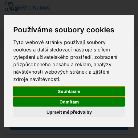
Používáme soubory cookies
Navig
Tyto webové stránky používají soubory
cookies a další sledovací nástroje s cílem
vylepšení uživatelského prostředí, zobrazení
Vážení zákazníci, v tuto chvíli je Náš internetový obchod v
přizpůsobeného obsahu a reklam, analýzy
režimu Katalogu. Objednávky on-line nyní nelze vyřídit.
návštěvnosti webových stránek a zjištění
Děkujeme za pochopení.
zdroje návštěvnosti.
Souhlasím
Výprodej
Odmítám
Novinky
Upravit mé předvolby
Akce