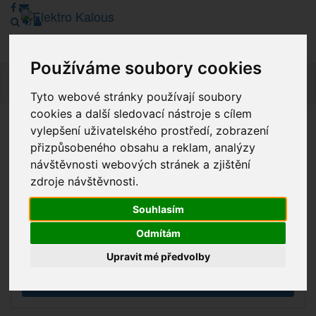
Používáme soubory cookies
Navig
Tyto webové stránky používají soubory
cookies a další sledovací nástroje s cílem
vylepšení uživatelského prostředí, zobrazení
Vážení zákazníci, v tuto chvíli je Náš internetový obchod v
přizpůsobeného obsahu a reklam, analýzy
režimu Katalogu. Objednávky on-line nyní nelze vyřídit.
návštěvnosti webových stránek a zjištění
Děkujeme za pochopení.
zdroje návštěvnosti.
Souhlasím
Výprodej
Odmítám
Novinky
Upravit mé předvolby
Akce