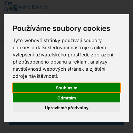
Používáme soubory cookies
Navig
Tyto webové stránky používají soubory
cookies a další sledovací nástroje s cílem
vylepšení uživatelského prostředí, zobrazení
Vážení zákazníci, v tuto chvíli je Náš internetový obchod v
přizpůsobeného obsahu a reklam, analýzy
režimu Katalogu. Objednávky on-line nyní nelze vyřídit.
návštěvnosti webových stránek a zjištění
Děkujeme za pochopení.
zdroje návštěvnosti.
Souhlasím
Výprodej
Odmítám
Novinky
Upravit mé předvolby
Akce