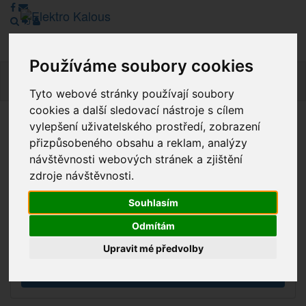
Používáme soubory cookies
Navig
Tyto webové stránky používají soubory
cookies a další sledovací nástroje s cílem
vylepšení uživatelského prostředí, zobrazení
Vážení zákazníci, v tuto chvíli je Náš internetový obchod v
přizpůsobeného obsahu a reklam, analýzy
režimu Katalogu. Objednávky on-line nyní nelze vyřídit.
návštěvnosti webových stránek a zjištění
Děkujeme za pochopení.
zdroje návštěvnosti.
Souhlasím
Výprodej
Odmítám
Novinky
Upravit mé předvolby
Akce