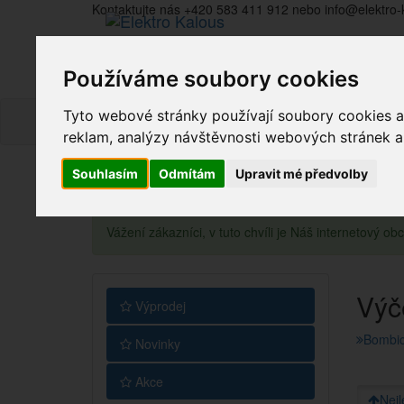
Kontaktujte nás +420 583 411 912 nebo info@elektro-
Používáme soubory cookies
Tyto webové stránky používají soubory cookies a 
reklam, analýzy návštěvnosti webových stránek a z
Souhlasím
Odmítám
Upravit mé předvolby
Vážení zákazníci, v tuto chvíli je Náš internetový 
Výč
Výprodej
Bombi
Novinky
Akce
Nejl