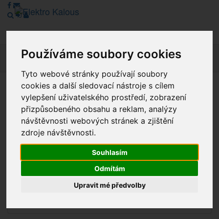
Používáme soubory cookies
Navig
Tyto webové stránky používají soubory
cookies a další sledovací nástroje s cílem
Vážení zákazníci, v tuto chvíli je Náš internetový obchod v
vylepšení uživatelského prostředí, zobrazení
režimu Katalogu. Objednávky on-line nyní nelze vyřídit.
přizpůsobeného obsahu a reklam, analýzy
Děkujeme za pochopení.
návštěvnosti webových stránek a zjištění
zdroje návštěvnosti.
Souhlasím
Výprodej
Odmítám
Novinky
Upravit mé předvolby
Akce