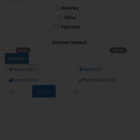
Novinky
Akční
Výprodej
Cenové rozmezí:
90 Kč
100 Kč
Nejlevnější
Nejdražší
Doporučené
Nejprodávanější
««
«
1 z 1
»
»»