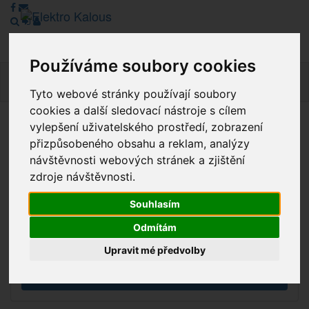
Používáme soubory cookies
Navig
Tyto webové stránky používají soubory
cookies a další sledovací nástroje s cílem
vylepšení uživatelského prostředí, zobrazení
Vážení zákazníci, v tuto chvíli je Náš internetový obchod v
přizpůsobeného obsahu a reklam, analýzy
režimu Katalogu. Objednávky on-line nyní nelze vyřídit.
návštěvnosti webových stránek a zjištění
Děkujeme za pochopení.
zdroje návštěvnosti.
Souhlasím
Výprodej
Odmítám
Novinky
Upravit mé předvolby
Akce