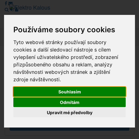
Používáme soubory cookies
Navig
Tyto webové stránky používají soubory
cookies a další sledovací nástroje s cílem
vylepšení uživatelského prostředí, zobrazení
Vážení zákazníci, v tuto chvíli je Náš internetový obchod v
přizpůsobeného obsahu a reklam, analýzy
režimu Katalogu. Objednávky on-line nyní nelze vyřídit.
návštěvnosti webových stránek a zjištění
Děkujeme za pochopení.
zdroje návštěvnosti.
Souhlasím
Výprodej
Odmítám
Novinky
Upravit mé předvolby
Akce