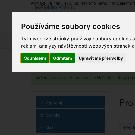
Kontaktujte nás +420 583 411 912 nebo info@elektro-
Používáme soubory cookies
Tyto webové stránky používají soubory cookies a 
reklam, analýzy návštěvnosti webových stránek a z
Souhlasím
Odmítám
Upravit mé předvolby
Vážení zákazníci, v tuto chvíli je Náš internetový 
Pro
Výprodej
Novinky
Akce
Nejl