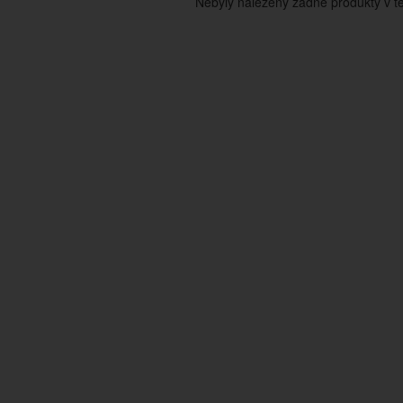
Nebyly nalezeny žádné produkty v tét