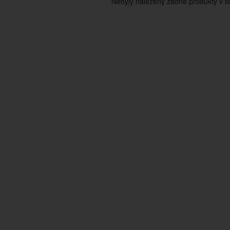
Nebyly nalezeny žádné produkty v tét