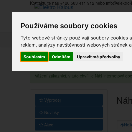
Kontaktujte nás +420 583 411 912 nebo info@elektro-
Používáme soubory cookies
Tyto webové stránky používají soubory cookies a 
reklam, analýzy návštěvnosti webových stránek a z
Souhlasím
Odmítám
Upravit mé předvolby
Vážení zákazníci, v tuto chvíli je Náš internetový 
Náh
Výprodej
Novinky
Akce
Nejl