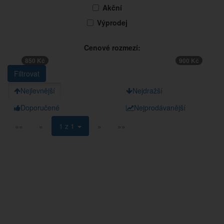
Akční
Výprodej
Cenové rozmezí:
850 Kč
900 Kč
Nejlevnější
Nejdražší
Doporučené
Nejprodávanější
««
«
1 z 1
»
»»