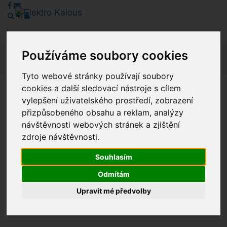
Používáme soubory cookies
Navig
Tyto webové stránky používají soubory
cookies a další sledovací nástroje s cílem
Vážení zákazníci, v tuto chvíli je Náš internetový obchod v
vylepšení uživatelského prostředí, zobrazení
režimu Katalogu. Objednávky on-line nyní nelze vyřídit.
přizpůsobeného obsahu a reklam, analýzy
Děkujeme za pochopení.
návštěvnosti webových stránek a zjištění
zdroje návštěvnosti.
Souhlasím
Výprodej
Odmítám
Novinky
Upravit mé předvolby
Akce