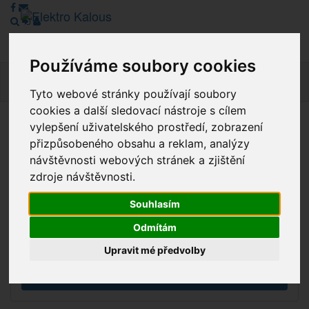
Používáme soubory cookies
Navig
Tyto webové stránky používají soubory
cookies a další sledovací nástroje s cílem
vylepšení uživatelského prostředí, zobrazení
Vážení zákazníci, v tuto chvíli je Náš internetový obchod v
přizpůsobeného obsahu a reklam, analýzy
režimu Katalogu. Objednávky on-line nyní nelze vyřídit.
návštěvnosti webových stránek a zjištění
Děkujeme za pochopení.
zdroje návštěvnosti.
Souhlasím
Výprodej
Odmítám
Novinky
Upravit mé předvolby
Akce