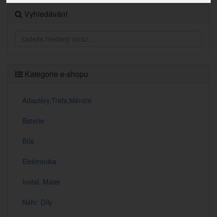
Vyhledávání
Kategorie e-shopu
Adaptéry,Trafa,Měniče
Baterie
Bílá
Elektronika
Instal. Mater
Náhr. Díly