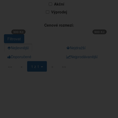
Akční
Výprodej
Cenové rozmezí:
300 Kč
900 Kč
Nejlevnější
Nejdražší
Doporučené
Nejprodávanější
««
«
1 z 1
»
»»