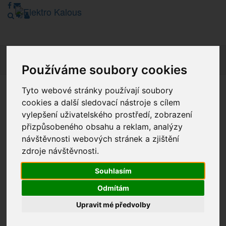
Navig
Používáme soubory cookies
Tyto webové stránky používají soubory
Vážení zákazníci, v tuto chvíli je Náš internetový obchod v
cookies a další sledovací nástroje s cílem
režimu Katalogu. Objednávky on-line nyní nelze vyřídit.
vylepšení uživatelského prostředí, zobrazení
Děkujeme za pochopení.
přizpůsobeného obsahu a reklam, analýzy
návštěvnosti webových stránek a zjištění
zdroje návštěvnosti.
Výprodej
Souhlasím
Novinky
Odmítám
Akce
Upravit mé předvolby