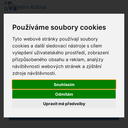
Používáme soubory cookies
Navig
Tyto webové stránky používají soubory
cookies a další sledovací nástroje s cílem
vylepšení uživatelského prostředí, zobrazení
Vážení zákazníci, v tuto chvíli je Náš internetový obchod v
přizpůsobeného obsahu a reklam, analýzy
režimu Katalogu. Objednávky on-line nyní nelze vyřídit.
návštěvnosti webových stránek a zjištění
Děkujeme za pochopení.
zdroje návštěvnosti.
Souhlasím
Výprodej
Odmítám
Novinky
Upravit mé předvolby
Akce