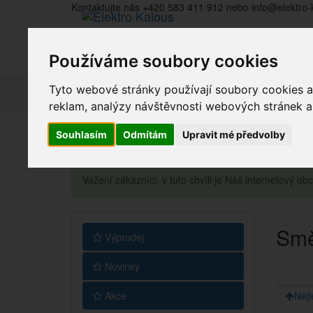
Kontaktujte nás +420 583 411 912 nebo info@elektro-
Používáme soubory cookies
Tyto webové stránky používají soubory cookies a 
reklam, analýzy návštěvnosti webových stránek a z
Souhlasím
Odmítám
Upravit mé předvolby
Vážení zákazníci, v tuto chvíli je Náš internetový 
Smě
Výprodej
Novinky
Akce
Nejl