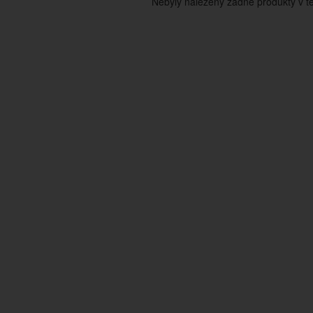
Nebyly nalezeny žádné produkty v tét