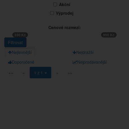
Akční
Výprodej
Cenové rozmezí:
330 Kč
900 Kč
Nejlevnější
Nejdražší
Doporučené
Nejprodávanější
««
«
1 z 1
»
»»