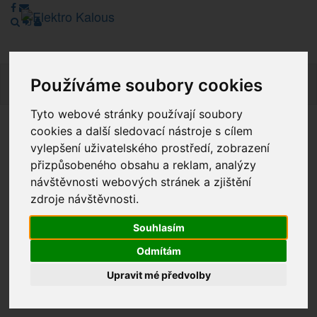
Používáme soubory cookies
Navig
Tyto webové stránky používají soubory
cookies a další sledovací nástroje s cílem
Vážení zákazníci, v tuto chvíli je Náš internetový obchod v
vylepšení uživatelského prostředí, zobrazení
režimu Katalogu. Objednávky on-line nyní nelze vyřídit.
přizpůsobeného obsahu a reklam, analýzy
Děkujeme za pochopení.
návštěvnosti webových stránek a zjištění
zdroje návštěvnosti.
Výprodej
Souhlasím
Odmítám
Novinky
Upravit mé předvolby
Akce