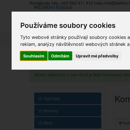
Kontaktujte nás +420 583 411 912 nebo info@elektro-
Používáme soubory cookies
Tyto webové stránky používají soubory cookies a 
reklam, analýzy návštěvnosti webových stránek a z
Souhlasím
Odmítám
Upravit mé předvolby
Vážení zákazníci, v tuto chvíli je Náš internetový 
Kom
Výprodej
Novinky
Akce
Nejl