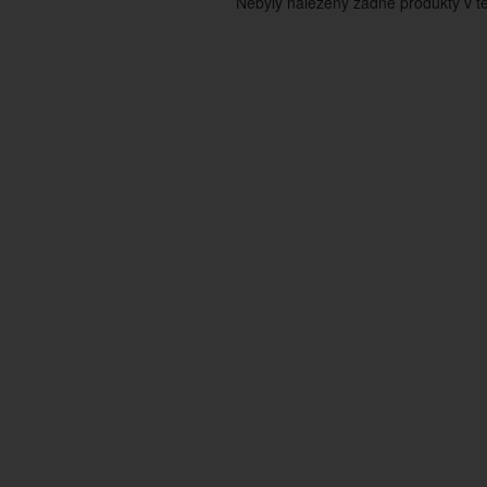
Nebyly nalezeny žádné produkty v tét