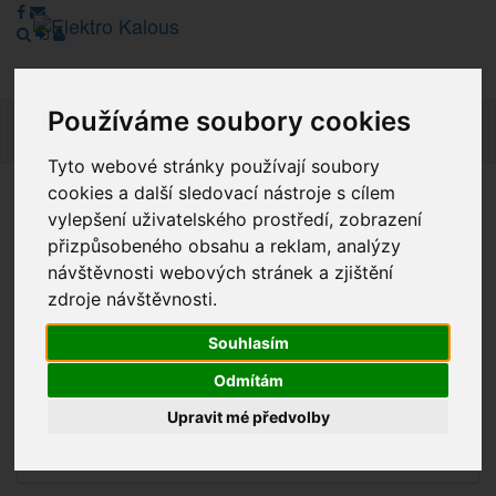
Používáme soubory cookies
Navig
Tyto webové stránky používají soubory
cookies a další sledovací nástroje s cílem
Vážení zákazníci, v tuto chvíli je Náš internetový obchod v
vylepšení uživatelského prostředí, zobrazení
režimu Katalogu. Objednávky on-line nyní nelze vyřídit.
přizpůsobeného obsahu a reklam, analýzy
Děkujeme za pochopení.
návštěvnosti webových stránek a zjištění
zdroje návštěvnosti.
Souhlasím
Výprodej
Odmítám
Novinky
Upravit mé předvolby
Akce