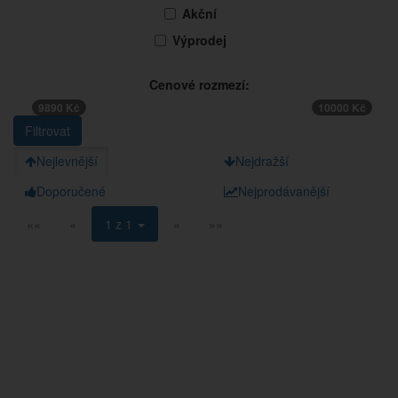
Akční
Výprodej
Cenové rozmezí:
9890 Kč
10000 Kč
Nejlevnější
Nejdražší
Doporučené
Nejprodávanější
««
«
1 z 1
»
»»