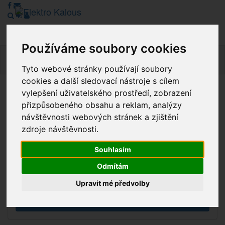
Používáme soubory cookies
Navig
Tyto webové stránky používají soubory
cookies a další sledovací nástroje s cílem
vylepšení uživatelského prostředí, zobrazení
Vážení zákazníci, v tuto chvíli je Náš internetový obchod v
přizpůsobeného obsahu a reklam, analýzy
režimu Katalogu. Objednávky on-line nyní nelze vyřídit.
návštěvnosti webových stránek a zjištění
Děkujeme za pochopení.
zdroje návštěvnosti.
Souhlasím
Výprodej
Odmítám
Novinky
Upravit mé předvolby
Akce