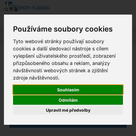
Používáme soubory cookies
Navig
Tyto webové stránky používají soubory
cookies a další sledovací nástroje s cílem
vylepšení uživatelského prostředí, zobrazení
Vážení zákazníci, v tuto chvíli je Náš internetový obchod v
přizpůsobeného obsahu a reklam, analýzy
režimu Katalogu. Objednávky on-line nyní nelze vyřídit.
návštěvnosti webových stránek a zjištění
Děkujeme za pochopení.
zdroje návštěvnosti.
Souhlasím
Výprodej
Odmítám
Novinky
Upravit mé předvolby
Akce