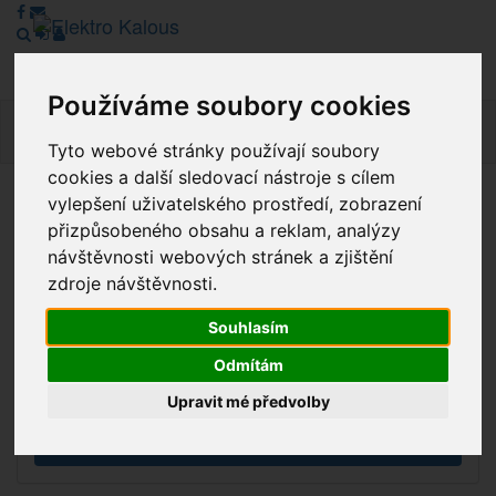
Používáme soubory cookies
Navig
Tyto webové stránky používají soubory
cookies a další sledovací nástroje s cílem
vylepšení uživatelského prostředí, zobrazení
Vážení zákazníci, v tuto chvíli je Náš internetový obchod v
přizpůsobeného obsahu a reklam, analýzy
režimu Katalogu. Objednávky on-line nyní nelze vyřídit.
návštěvnosti webových stránek a zjištění
Děkujeme za pochopení.
zdroje návštěvnosti.
Souhlasím
Výprodej
Odmítám
Novinky
Upravit mé předvolby
Akce