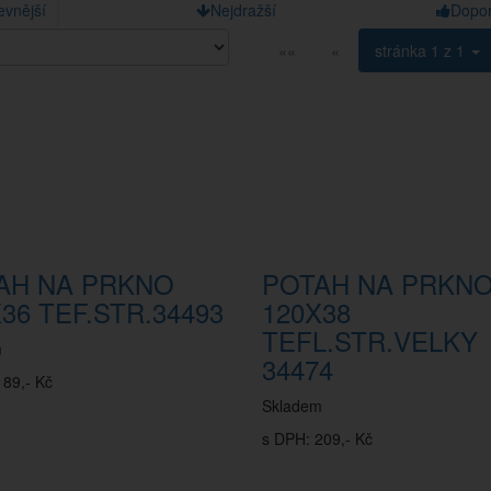
evnější
Nejdražší
Dopo
««
«
stránka
1 z 1
AH NA PRKNO
POTAH NA PRKN
36 TEF.STR.34493
120X38
TEFL.STR.VELKY
m
34474
189,- Kč
Skladem
s DPH: 209,- Kč