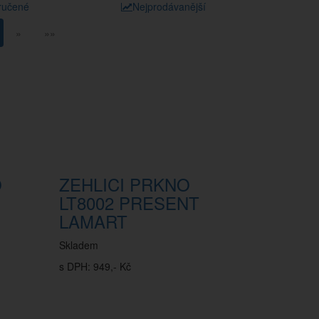
ručené
Nejprodávanější
»
»»
O
ZEHLICI PRKNO
LT8002 PRESENT
LAMART
Skladem
s DPH: 949,- Kč