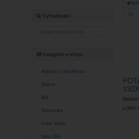
Nejl
Vyhledávání
Kategorie e-shopu
Adaptéry,Trafa,Měniče
POT
Baterie
130X
Bílá
Sklade
s DPH: 
Elektronika
Instal. Mater
Náhr. Díly