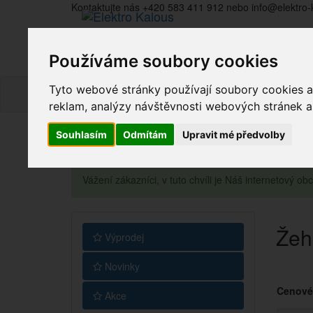
Kontaktujte nás +420 583 411 912 nebo info@elektro-
Používáme soubory cookies
Tyto webové stránky používají soubory cookies a 
reklam, analýzy návštěvnosti webových stránek a z
Souhlasím
Odmítám
Upravit mé předvolby
Vážení zákazníci, v tuto chvíli je Náš internetový 
Žeh
Výprodej
Novinky
Cenové
Akce