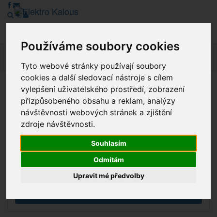
Používáme soubory cookies
Navig
Tyto webové stránky používají soubory
cookies a další sledovací nástroje s cílem
vylepšení uživatelského prostředí, zobrazení
Vážení zákazníci, v tuto chvíli je Náš internetový obchod v
přizpůsobeného obsahu a reklam, analýzy
režimu Katalogu. Objednávky on-line nyní nelze vyřídit.
návštěvnosti webových stránek a zjištění
Děkujeme za pochopení.
zdroje návštěvnosti.
Souhlasím
Výprodej
Odmítám
Novinky
Upravit mé předvolby
Akce