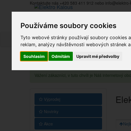
Kontaktujte nás +420 583 411 912 nebo info@elektro-
Používáme soubory cookies
Tyto webové stránky používají soubory cookies a 
reklam, analýzy návštěvnosti webových stránek a z
Souhlasím
Odmítám
Upravit mé předvolby
Vážení zákazníci, v tuto chvíli je Náš internetový 
Ele
Výprodej
Novinky
Akce
Nejl