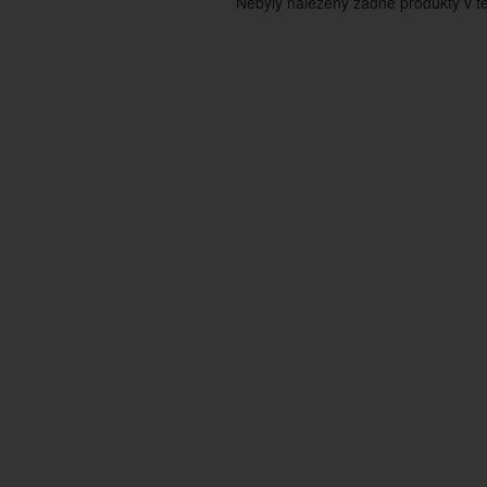
Nebyly nalezeny žádné produkty v tét