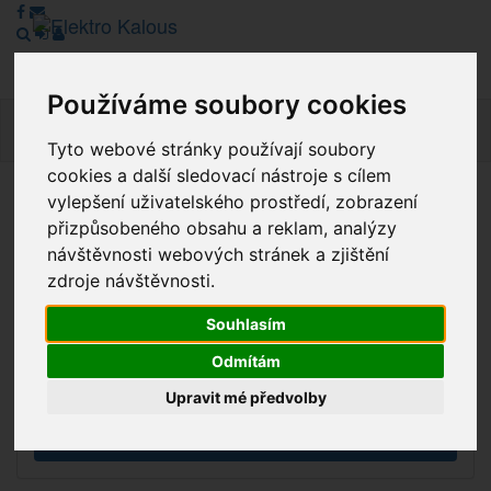
Používáme soubory cookies
Navig
Tyto webové stránky používají soubory
cookies a další sledovací nástroje s cílem
vylepšení uživatelského prostředí, zobrazení
Vážení zákazníci, v tuto chvíli je Náš internetový obchod v
přizpůsobeného obsahu a reklam, analýzy
režimu Katalogu. Objednávky on-line nyní nelze vyřídit.
návštěvnosti webových stránek a zjištění
Děkujeme za pochopení.
zdroje návštěvnosti.
Souhlasím
Výprodej
Odmítám
Novinky
Upravit mé předvolby
Akce