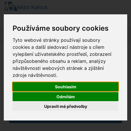
Používáme soubory cookies
Navig
Tyto webové stránky používají soubory
cookies a další sledovací nástroje s cílem
vylepšení uživatelského prostředí, zobrazení
Vážení zákazníci, v tuto chvíli je Náš internetový obchod v
přizpůsobeného obsahu a reklam, analýzy
režimu Katalogu. Objednávky on-line nyní nelze vyřídit.
návštěvnosti webových stránek a zjištění
Děkujeme za pochopení.
zdroje návštěvnosti.
Souhlasím
Výprodej
Odmítám
Novinky
Upravit mé předvolby
Akce