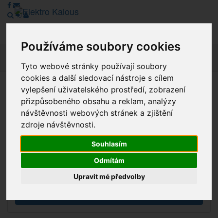
Používáme soubory cookies
Navig
Tyto webové stránky používají soubory
cookies a další sledovací nástroje s cílem
vylepšení uživatelského prostředí, zobrazení
Vážení zákazníci, v tuto chvíli je Náš internetový obchod v
přizpůsobeného obsahu a reklam, analýzy
režimu Katalogu. Objednávky on-line nyní nelze vyřídit.
návštěvnosti webových stránek a zjištění
Děkujeme za pochopení.
zdroje návštěvnosti.
Souhlasím
Výprodej
Odmítám
Novinky
Upravit mé předvolby
Akce