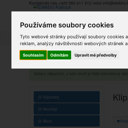
Kontaktujte nás +420 583 411 912 nebo info@elektro-
Používáme soubory cookies
Tyto webové stránky používají soubory cookies a 
reklam, analýzy návštěvnosti webových stránek a z
Souhlasím
Odmítám
Upravit mé předvolby
Vážení zákazníci, v tuto chvíli je Náš internetový 
Kli
Výprodej
Novinky
Akce
Nejl