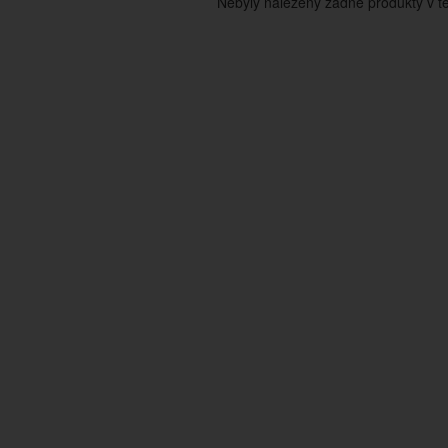
Nebyly nalezeny žádné produkty v tét