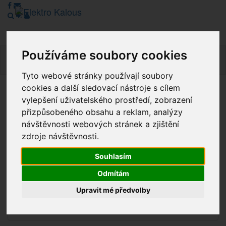
Používáme soubory cookies
Navig
Tyto webové stránky používají soubory
cookies a další sledovací nástroje s cílem
Vážení zákazníci, v tuto chvíli je Náš internetový obchod v
vylepšení uživatelského prostředí, zobrazení
režimu Katalogu. Objednávky on-line nyní nelze vyřídit.
přizpůsobeného obsahu a reklam, analýzy
Děkujeme za pochopení.
návštěvnosti webových stránek a zjištění
zdroje návštěvnosti.
Souhlasím
Výprodej
Odmítám
Novinky
Upravit mé předvolby
Akce