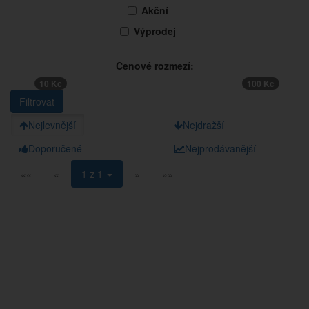
Akční
Výprodej
Cenové rozmezí:
10 Kč
100 Kč
Nejlevnější
Nejdražší
Doporučené
Nejprodávanější
««
«
1 z 1
»
»»