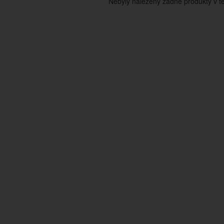
Nebyly nalezeny žádné produkty v tét