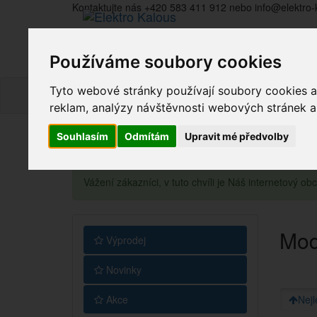
Kontaktujte nás +420 583 411 912 nebo info@elektro-
Používáme soubory cookies
Tyto webové stránky používají soubory cookies a 
reklam, analýzy návštěvnosti webových stránek a z
Souhlasím
Odmítám
Upravit mé předvolby
Vážení zákazníci, v tuto chvíli je Náš internetový 
Mod
Výprodej
Novinky
Akce
Nejl