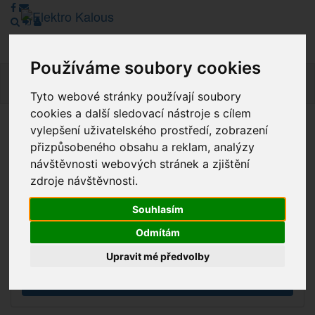
Používáme soubory cookies
Navig
Tyto webové stránky používají soubory
cookies a další sledovací nástroje s cílem
vylepšení uživatelského prostředí, zobrazení
Vážení zákazníci, v tuto chvíli je Náš internetový obchod v
přizpůsobeného obsahu a reklam, analýzy
režimu Katalogu. Objednávky on-line nyní nelze vyřídit.
návštěvnosti webových stránek a zjištění
Děkujeme za pochopení.
zdroje návštěvnosti.
Souhlasím
Výprodej
Odmítám
Novinky
Upravit mé předvolby
Akce