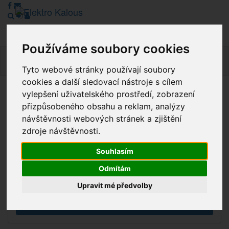
Používáme soubory cookies
Navig
Tyto webové stránky používají soubory
cookies a další sledovací nástroje s cílem
vylepšení uživatelského prostředí, zobrazení
Vážení zákazníci, v tuto chvíli je Náš internetový obchod v
přizpůsobeného obsahu a reklam, analýzy
režimu Katalogu. Objednávky on-line nyní nelze vyřídit.
návštěvnosti webových stránek a zjištění
Děkujeme za pochopení.
zdroje návštěvnosti.
Souhlasím
Výprodej
Odmítám
Novinky
Upravit mé předvolby
Akce