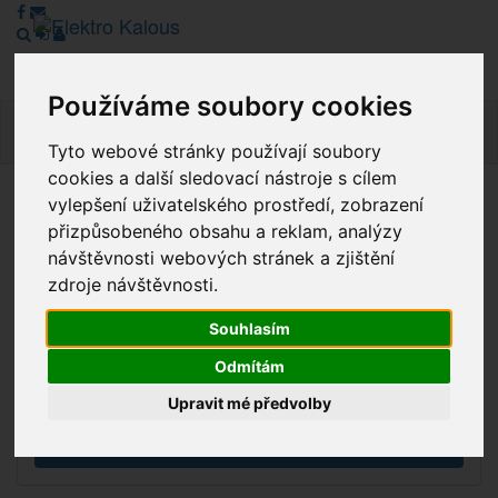
Používáme soubory cookies
Navig
Tyto webové stránky používají soubory
cookies a další sledovací nástroje s cílem
vylepšení uživatelského prostředí, zobrazení
Vážení zákazníci, v tuto chvíli je Náš internetový obchod v
přizpůsobeného obsahu a reklam, analýzy
režimu Katalogu. Objednávky on-line nyní nelze vyřídit.
návštěvnosti webových stránek a zjištění
Děkujeme za pochopení.
zdroje návštěvnosti.
Souhlasím
Výprodej
Odmítám
Novinky
Upravit mé předvolby
Akce