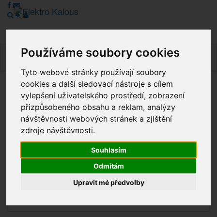
Používáme soubory cookies
Navig
Tyto webové stránky používají soubory
cookies a další sledovací nástroje s cílem
Vážení zákazníci, v tuto chvíli je Náš internetový obchod v
vylepšení uživatelského prostředí, zobrazení
režimu Katalogu. Objednávky on-line nyní nelze vyřídit.
přizpůsobeného obsahu a reklam, analýzy
Děkujeme za pochopení.
návštěvnosti webových stránek a zjištění
zdroje návštěvnosti.
Souhlasím
Výprodej
Odmítám
Novinky
Upravit mé předvolby
Akce