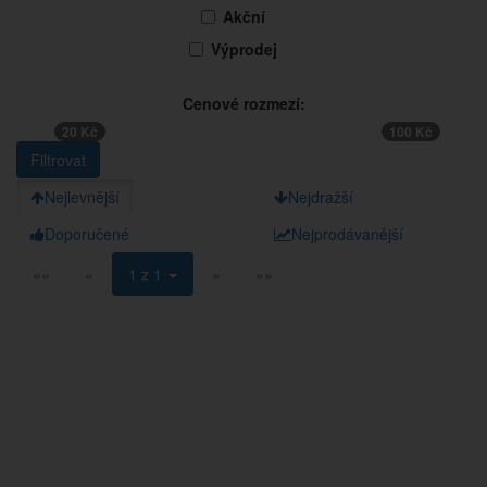
Akční
Výprodej
Cenové rozmezí:
20 Kč
100 Kč
Nejlevnější
Nejdražší
Doporučené
Nejprodávanější
««
«
1 z 1
»
»»